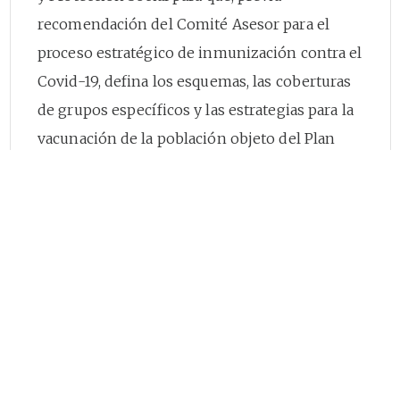
recomendación del Comité Asesor para el
proceso estratégico de inmunización contra el
Covid-19, defina los esquemas, las coberturas
de grupos específicos y las estrategias para la
vacunación de la población objeto del Plan
Nacional de Vacunación contra el Covid-19.
Que, de otro lado, los viales de las vacunas
contra el Covid-19 deben cumplir para su
aplicación los tiempos establecidos de
acuerdo con los estudios de estabilidad
generados por el fabricante y autorizados por
el Invima, los cuales están definidos en los
lineamientos del Plan Nacional de Vacunación,