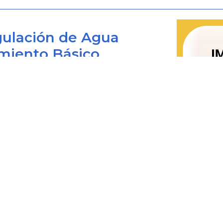
ulación de Agua
miento Básico
Bogotá D.C., Colombia
 viernes de 8:00 am. a 4:00 pm.
0+1) 487 3820
4873820 Ext. 001
@cra.gov.co
les: notificacionesjudiciales@cra.gov.co
parente@cra.gov.co