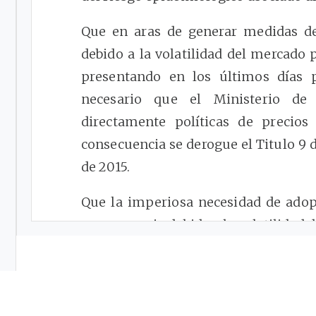
Que en aras de generar medidas de
debido a la volatilidad del mercado 
presentando en los últimos días 
necesario que el Ministerio de 
directamente políticas de precio
consecuencia se derogue el Titulo 9 d
de 2015.
Que la imperiosa necesidad de adop
agropecuario debido a la volatilidad d
ha venido presentando en los últim
resulta pertinente aplicar la excepci
Decreto 1081 de 2015, Decreto Único
República.