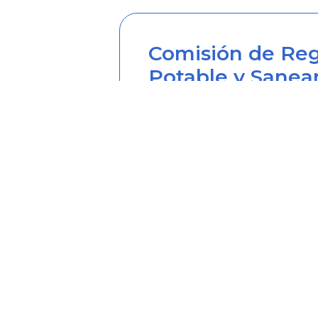
Comisión de Reg
Potable y Sanea
Sede principal
Carrera 12 Nº 97-80, Piso 2, 
Horario de atención: lunes a
Teléfono desde Colombia (6
Línea anticorrupción (60+1) 
Correo institucional: correo
Correo notificaciones judicia
Soy transparente: soytrans