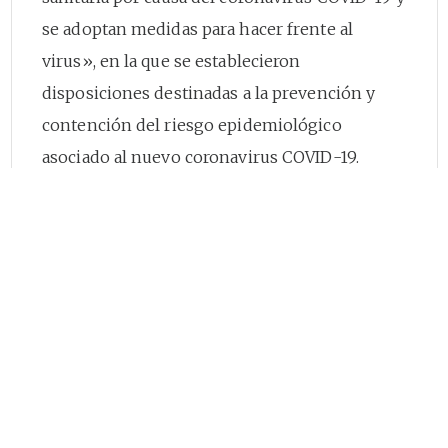
se adoptan medidas para hacer frente al
virus», en la que se establecieron
disposiciones destinadas a la prevención y
contención del riesgo epidemiológico
asociado al nuevo coronavirus COVID-19.
Que mediante el Decreto
417
del 17 de marzo
de 2020, con fundamento en el artículo
215
de
la Constitución Política, el presidente de la
República declaró el Estado de Emergencia
Económica, Social y Ecológica en todo el
territorio nacional, por el término de treinta
(30) días calendario, contados a partir de la
vigencia de dicho Decreto.