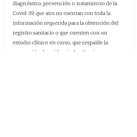
diagnóstico, prevención o tratamiento de la
Covid-19, que aún no cuentan con toda la
información requerida para la obtención del
registro sanitario o que cuenten con un
estudio clínico en curso, que respalde la
generación de evidencia de eficacia y.
seguridad del producto, revisado y aprobado
por esa entidad o su homólogo en el país
donde se realice tal estudio y cuya evidencia y
soporte técnico generado a partir de su
desarrollo, permiten concluir que el balance
beneficio-riesgo es favorable.
Que, la Ley
2064
de 2020 declaró de interés
general la estrategia para la inmunización de