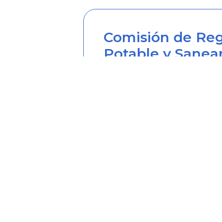
Comisión de Reg
Potable y Sanea
Sede principal
Carrera 12 Nº 97-80, Piso 2, 
Horario de atención: lunes a
Teléfono desde Colombia (6
Línea anticorrupción (60+1) 
Correo institucional: correo
Correo notificaciones judicia
Soy transparente: soytrans