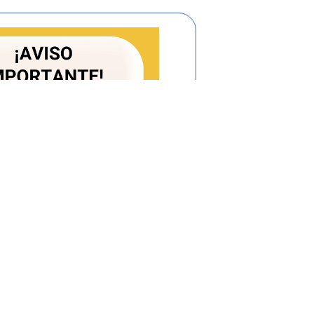
ntidades estatales, en la formulación de
petencia de los mismos, que tengan
 desarrollo sostenible, y establecer los
incorporados en esta formulación de las
aciones Exteriores en la formulación de la
ia ambiental y definir con este los
ooperación, y representar al Gobierno
dos y convenios internacionales sobre
es y desarrollo sostenible.
istema Nacional de Prevención y Atención
a prevenir el riesgo ecológico.