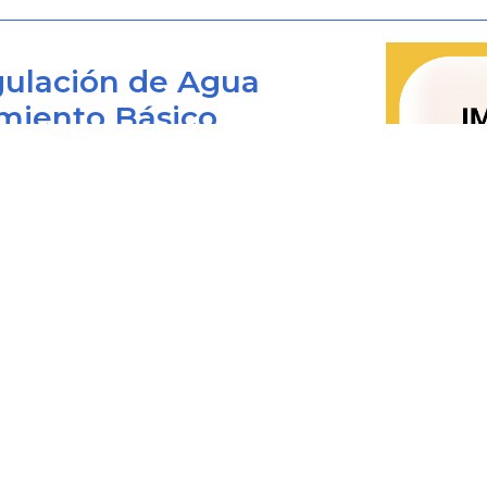
3. Apoyar a los demás Ministerios y e
las políticas públicas, de com
ulación de Agua
implicaciones de carácter ambiental y
miento Básico
criterios ambientales que deben ser 
políticas sectoriales.
4. Participar con el Ministerio de Rel
Bogotá D.C., Colombia
política internacional en mater
 viernes de 8:00 am. a 4:00 pm.
instrumentos y procedimientos de c
0+1) 487 3820
Nacional en la ejecución de trata
4873820 Ext. 001
ambiente, recursos naturales renovabl
@cra.gov.co
les: notificacionesjudiciales@cra.gov.co
5. Orientar, en coordinación con el S
parente@cra.gov.co
de Desastres, las acciones tendientes 