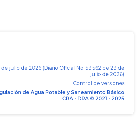
rritorio y de los mares adyacentes, para
vechamiento sostenible de los recursos
licas y las condiciones generales para el
 de julio de 2026 (Diario Oficial No. 53.562 de 23 de
 manejo, aprovechamiento, conservación,
julio de 2026)
 recursos naturales, a fin de impedir,
Control de versiones
mpacto de actividades contaminantes,
gulación de Agua Potable y Saneamiento Básico
CRA - DRA © 2021 - 2025
orno o del patrimonio natural, en todos
s.