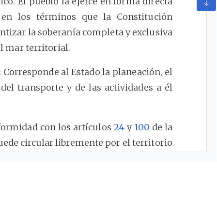
co. El pueblo la ejerce en forma directa
 en los términos que la Constitución
ntizar la soberanía completa y exclusiva
l mar territorial.
orresponde al Estado la planeación, el
 del transporte y de las actividades a él
ormidad con los artículos
24
y
100
de la
ede circular libremente por el territorio
 territorial, con las limitaciones que
el Gobierno Nacional podrá prohibir,
 espacio aéreo, la infraestructura del