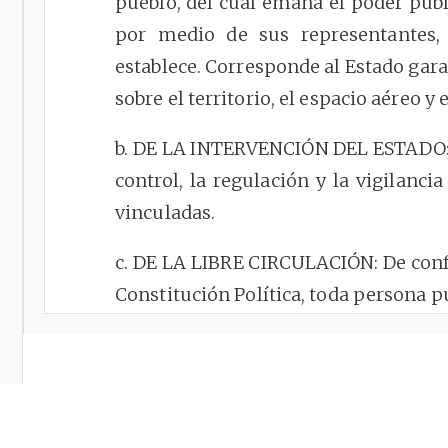
pueblo, del cual emana el poder públi
por medio de sus representantes,
establece. Corresponde al Estado gara
sobre el territorio, el espacio aéreo y e
b. DE LA INTERVENCIÓN DEL ESTADO: C
control, la regulación y la vigilancia
vinculadas.
c. DE LA LIBRE CIRCULACIÓN: De conf
Constitución Política, toda persona pu
nacional, el espacio aéreo y el mar
establezca la ley.
Por razones de interés público, 
condicionar o restringir el uso del