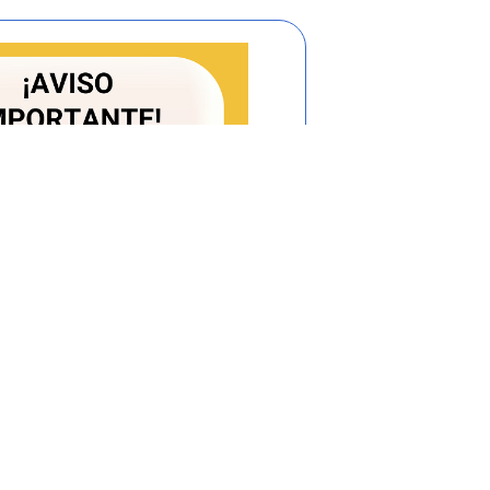
se a través del medio y modo que escoja
odidad, calidad y seguridad.
 sobre los medios y modos de transporte
 utilización.
iseñen y ejecuten políticas dirigidas a
ransporte, racionalizando los equipos
da y propendiendo por el uso de medios
a de transporte, así como en la provisión
úblico de pasajeros, las autoridades