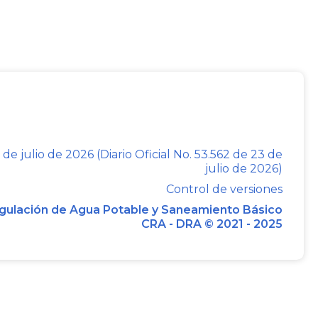
TRANSPORTE PÚBLICO.
El transporte
ada a garantizar la movilización de
hículos apropiados a cada una de las
iciones de libertad de acceso, calidad y
 de julio de 2026 (Diario Oficial No. 53.562 de 23 de
julio de 2026)
a una contraprestación económica y se
Control de versiones
gulación de Agua Potable y Saneamiento Básico
CRA - DRA © 2021 - 2025