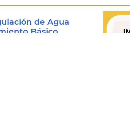
El cual implica:
ulación de Agua
a. Que el usuario pueda transportar
miento Básico
en buenas condiciones de acceso, com
b. Que los usuarios sean informados
Bogotá D.C., Colombia
que le son ofrecidos y las formas de su
 viernes de 8:00 am. a 4:00 pm.
c. Que las autoridades competentes d
0+1) 487 3820
fomentar el uso de los medios de t
4873820 Ext. 001
apropiados de acuerdo con la deman
@cra.gov.co
de transporte masivo.
les: notificacionesjudiciales@cra.gov.co
parente@cra.gov.co
d. Que el diseño de la infraestructur
de los servicios de transporte p