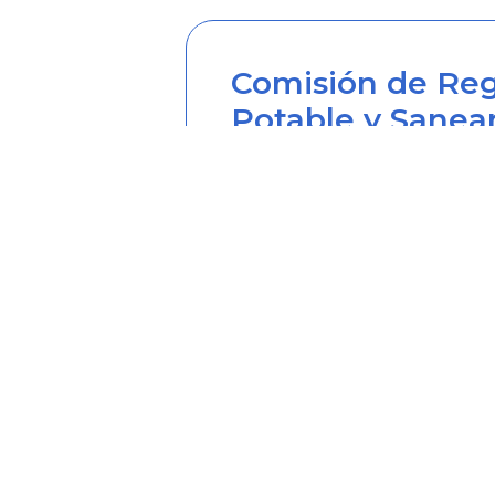
Comisión de Reg
Potable y Sanea
Sede principal
Carrera 12 Nº 97-80, Piso 2, 
Horario de atención: lunes a
Teléfono desde Colombia (6
Línea anticorrupción (60+1) 
Correo institucional: correo
Correo notificaciones judicia
Soy transparente: soytrans