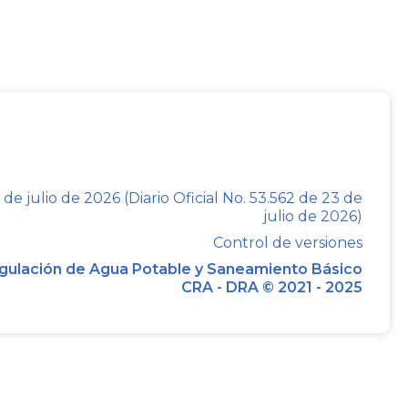
e puede ser molestado en su persona o
su domicilio registrado, sino en virtud de
judicial competente, emitido con las
eviamente definidos en la ley.
minos regulados en este código, estará
 comparecencia al proceso del sindicado,
tección de la comunidad.
 de julio de 2026 (Diario Oficial No. 53.562 de 23 de
julio de 2026)
Control de versiones
gulación de Agua Potable y Saneamiento Básico
CRA - DRA © 2021 - 2025