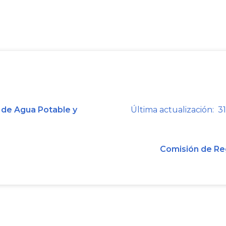
a que se respete su libertad. Nadi
familia, ni privado de su libertad, ni 
mandamiento escrito de autoridad 
formalidades legales y por motivos pr
La detención preventiva, en los tér
sujeta a la necesidad de asegurar la
la preservación de la prueba y la pro
 de Agua Potable y
Última actualización: 31
Notas de Vigencia
Comisión de Re
Jurisprudencia Vigencia
Concordancias