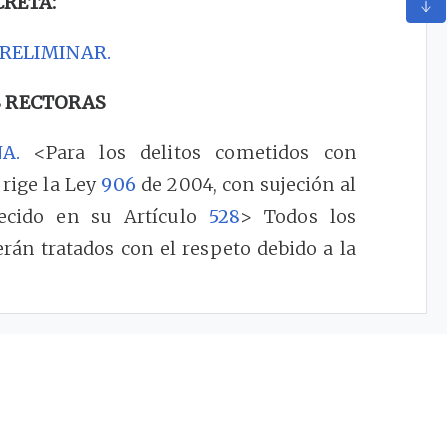
CRETA:
PRELIMINAR.
 RECTORAS
A.
<Para los delitos cometidos con
 rige la Ley
906
de 2004, con sujeción al
lecido en su Artículo
528
> Todos los
erán tratados con el respeto debido a la
los delitos cometidos con posterioridad
906
de 2004, con sujeción al proceso de