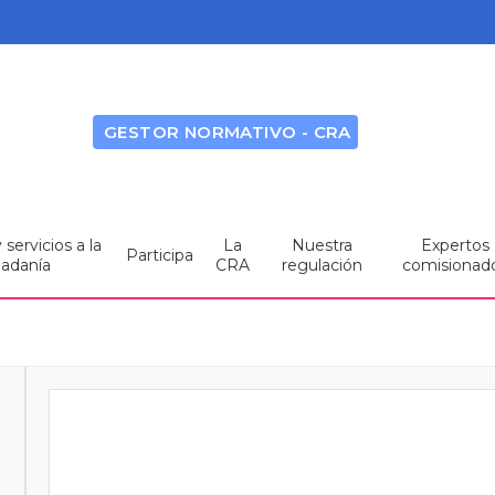
GESTOR NORMATIVO - CRA
servicios a la
La
Nuestra
Expertos
Participa
dadanía
CRA
regulación
comisionad