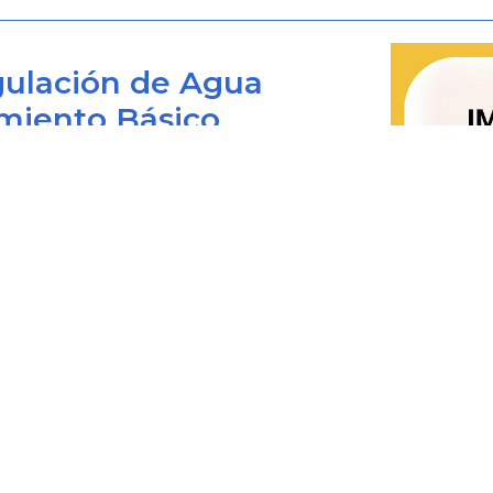
ARTICULO 4o. HABEAS CORPUS.
<Ar
Jurisprudencia Vigencia
ulación de Agua
miento Básico
Legislación Anterior
ARTICULO 5o. IGUALDAD.
<Para los d
Bogotá D.C., Colombia
de enero de 2005 rige la Ley
906
implementación establecido en su A
 viernes de 8:00 am. a 4:00 pm.
0+1) 487 3820
judiciales hacer efectiva la igualdad d
4873820 Ext. 001
actuación procesal y proteger espec
@cra.gov.co
condición económica, física o ment
les: notificacionesjudiciales@cra.gov.co
debilidad manifiesta.
parente@cra.gov.co
Notas de Vigencia