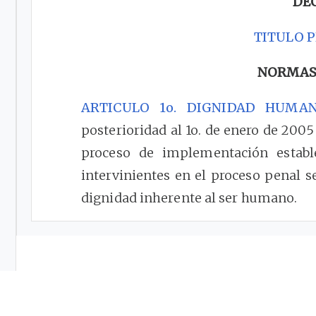
DE
TITULO 
NORMAS
ARTICULO 1o. DIGNIDAD HUMAN
posterioridad al 1o. de enero de 2005
proceso de implementación estab
intervinientes en el proceso penal s
dignidad inherente al ser humano.
Notas de Vigencia
ARTICULO 2o. INTEGRACION.
<Para 
al 1o. de enero de 2005 rige la Ley