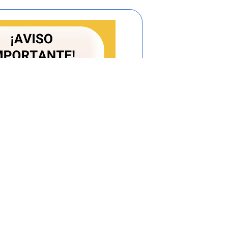
tículo INEXEQUIBLE>
elitos cometidos con posterioridad al 1o.
de 2004, con sujeción al proceso de
rtículo
528
> Es deber de los servidores
e los intervinientes en el desarrollo de la
ialmente a aquellas personas que por su
al se encuentren en circunstancias de