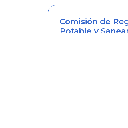
Comisión de Reg
Potable y Sanea
Sede principal
Carrera 12 Nº 97-80, Piso 2, 
Horario de atención: lunes a
Teléfono desde Colombia (6
Línea anticorrupción (60+1) 
Correo institucional: correo
Correo notificaciones judicia
Soy transparente: soytrans