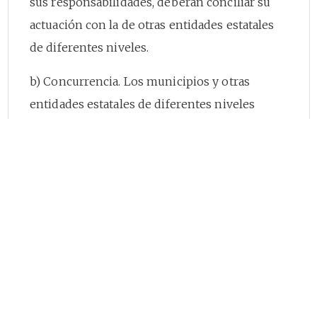
sus responsabilidades, deberán conciliar su
actuación con la de otras entidades estatales
de diferentes niveles.
b) Concurrencia. Los municipios y otras
entidades estatales de diferentes niveles
tienen competencias comunes sobre un
mismo asunto, las cuales deben ejercer en
aras de conseguir el fin para el cual surgieron
las mismas.
Las competencias de los diferentes órganos
de las entidades territoriales y del orden
nacional no son excluyentes sino que
coexisten y son dependientes entre sí para