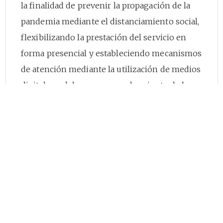
la finalidad de prevenir la propagación de la
pandemia mediante el distanciamiento social,
flexibilizando la prestación del servicio en
forma presencial y estableciendo mecanismos
de atención mediante la utilización de medios
digitales y del uso y aprovechamiento de las
tecnologías de la información y las
comunicaciones, de manera que se evite el
contacto entre los servidores públicos y los
ciudadanos, sin que ello afecte la continuidad
y efectividad del servicio;
Que con el fin de dar cumplimiento a las
disposiciones contenidas en el Decreto
491
de
2020, el día 31 de marzo de 2020, el Ministerio