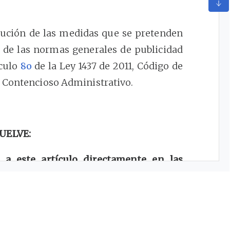
ecución de las medidas que se pretenden
r de las normas generales de publicidad
ículo
8o
de la Ley 1437 de 2011, Código de
o Contencioso Administrativo.
UELVE:
 a este artículo directamente en las
e un artículo transitorio al Capítulo 1
uta financiera de tasa de interés e
ión número 1263 de 2013 y la Resolución
 señalado en la parte considerativa del