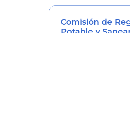
Comisión de Reg
Potable y Sanea
Sede principal
Carrera 12 Nº 97-80, Piso 2, 
Horario de atención: lunes a
Teléfono desde Colombia (6
Línea anticorrupción (60+1) 
Correo institucional: correo
Correo notificaciones judicia
Soy transparente: soytrans