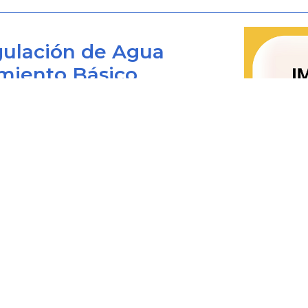
2. Terminado el período de gracia se 
de tasa de interés y el intercambio
ulación de Agua
cuenta lo siguiente:
miento Básico
a) Para la primera liquidación de
liquidación la correspondiente a la 
Bogotá D.C., Colombia
crédito o el contrato de leasing habit
El cálculo de los intereses y el valor 
 viernes de 8:00 am. a 4:00 pm.
0+1) 487 3820
se realizará con base en el saldo de 
4873820 Ext. 001
la obligación en la fecha de la ant
@cra.gov.co
otorgamiento del período de gracia
les: notificacionesjudiciales@cra.gov.co
habitacional.
parente@cra.gov.co
b) Flujos que intervienen en la permu