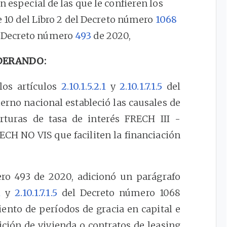
n especial de las que le confieren los
rte 10 del Libro 2 del Decreto número
1068
el Decreto número
493
de 2020,
DERANDO:
los artículos
2.10.1.5.2.1
y
2.10.1.7.1.5
del
erno nacional estableció las causales de
rturas de tasa de interés FRECH III -
ECH NO VIS que faciliten la financiación
o 493 de 2020, adicionó un parágrafo
1
y
2.10.1.7.1.5
del Decreto número 1068
iento de períodos de gracia en capital e
ición de vivienda o contratos de leasing