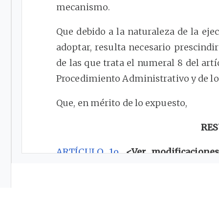
mecanismo.
Que debido a la naturaleza de la ej
adoptar, resulta necesario prescindi
de las que trata el numeral 8 del art
Procedimiento Administrativo y de l
Que, en mérito de lo expuesto,
RES
ARTÍCULO 1o.
<Ver modificaciones
resoluciones que adiciona>
Adiciónes
“De los contratos marco de perm
intercambio de flujos” de la Resoluc
número
0201
de 2016, conforme a lo