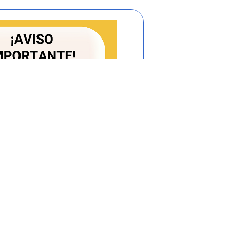
reanudará la liquidación de la cobertura
 de flujos correspondiente, teniendo en
 la cobertura se tomará como fecha de
fecha de corte más próxima que tenga el
acional al término del período de gracia.
de la cobertura en la fecha de liquidación
capital vigente no vencido que registraba
erior liquidación antes del inicio del
(1)
del crédito o del contrato de leasing
ta financiera de tasa de interés y de los