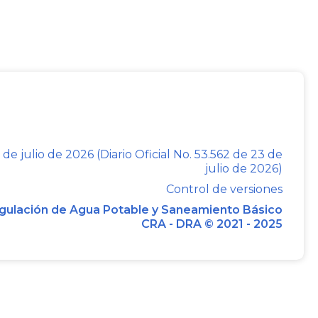
ncia de la misma, conforme a la presente
 la cobertura de tasa de interés y el
ia, no se aplicará lo establecido en los
 de julio de 2026 (Diario Oficial No. 53.562 de 23 de
3 (intercambio de flujos) del artículo 2o
julio de 2026)
Control de versiones
gulación de Agua Potable y Saneamiento Básico
 solo podrán presentar al Banco de la
CRA - DRA © 2021 - 2025
l FRECH, las cuentas de cobro de la
ación anteriores a la fecha de inicio del
contrato de leasing habitacional, en los
e esta resolución.