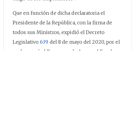
Que en función de dicha declaratoria el
Presidente de la República, con la firma de
todos sus Ministros, expidió el Decreto
Legislativo
639
del 8 de mayo del 2020, por el
cual se creó el Programa de Apoyo al Empleo
Formal (PAEF), con cargo a los recursos del
Fondo de Mitigación de Emergencias (FOME),
como un programa social del Estado que
otorgará al beneficiario del mismo un aporte
monetario mensual de naturaleza estatal, y
hasta por tres veces, con el objeto de apoyar y
proteger el empleo formal del país durante la
pandemia del nuevo coronavirus COVID-19.