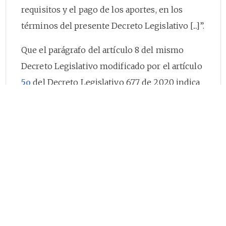
requisitos y el pago de los aportes, en los
términos del presente Decreto Legislativo [...]”.
Que el parágrafo del artículo 8 del mismo
Decreto Legislativo modificado por el artículo
5o
del Decreto Legislativo 677 de 2020 indica
que “El Ministerio de Hacienda y Crédito
Público establecerá, a través de resolución, el
proceso de restitución del aporte estatal del
Programa de Apoyo al Empleo Formal (PAEF)”.
Que el Decreto Legislativo
815
del 4 de junio
del 2020 modificó el Decreto Legislativo
639
de 2020 con el fin de ampliar la temporalidad
del Programa de Apoyo al Empleo Formal