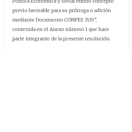
Política Económica y Social emitió concepto
previo favorable para su prórroga o adición
mediante Documento CONPES 3535”,
contenida en el Anexo número 1 que hace
parte integrante de la presente resolución.
PARÁGRAFO.
<Parágrafo adicionado por el
artículo
1
de la Resolución 6128 de 2008. El
nuevo texto es el siguiente:> De conformidad
con la metodología de valoración establecida
en el Anexo número 1 de la presente
resolución, se define como lineamiento
técnico la utilización de una tasa WACC de
hasta 11.33%, como base máxima para la
prórroga o adición de los Contratos de