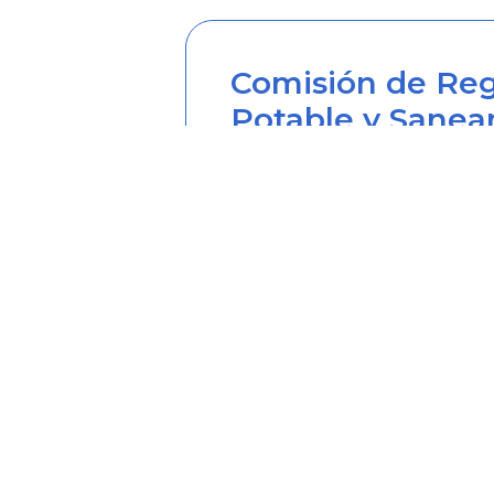
Comisión de Reg
Potable y Sanea
Sede principal
Carrera 12 Nº 97-80, Piso 2, 
Horario de atención: lunes a
Teléfono desde Colombia (6
Línea anticorrupción (60+1) 
Correo institucional: correo
Correo notificaciones judicia
Soy transparente: soytrans