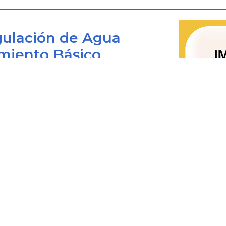
ulación de Agua
miento Básico
Bogotá D.C., Colombia
 viernes de 8:00 am. a 4:00 pm.
0+1) 487 3820
4873820 Ext. 001
@cra.gov.co
les: notificacionesjudiciales@cra.gov.co
parente@cra.gov.co