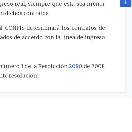
ingreso real, siempre que esta sea menor
en dichos contratos.
cal CONFIS determinará los contratos de
ados de acuerdo con la línea de ingreso
número 1 de la Resolución
2080
de 2008
nte resolución.
te resolución adiciona y modifica la
rtir de la fecha de su publicación en el
níquese y cúmplase.