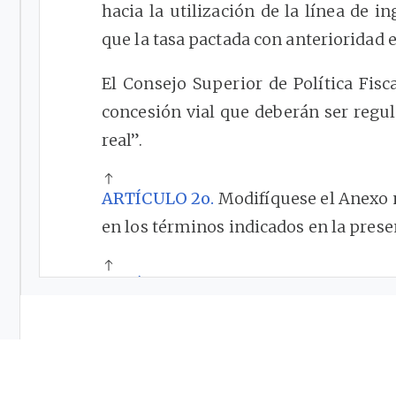
hacia la utilización de la línea de 
que la tasa pactada con anterioridad 
El Consejo Superior de Política Fis
concesión vial que deberán ser regul
real”.
ARTÍCULO 2o.
Modifíquese el Anexo 
en los términos indicados en la prese
ARTÍCULO 3o. VIGENCIA.
La presen
Resolución
2080
de 2008, y rige a pa
Diario Oficial
.
Publíquese, comu