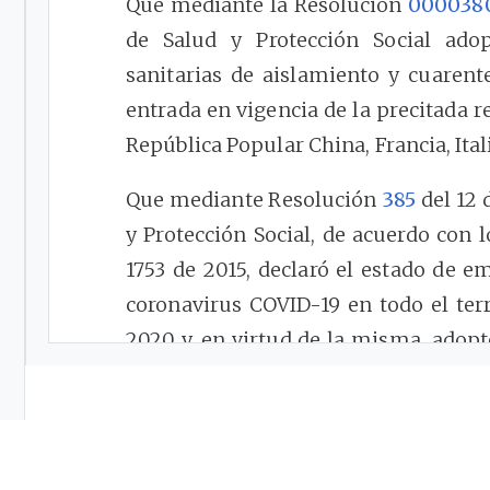
Que mediante la Resolución
000038
de Salud y Protección Social adop
sanitarias de aislamiento y cuarent
entrada en vigencia de la precitada r
República Popular China, Francia, Ital
Que mediante Resolución
385
del 12 
y Protección Social, de acuerdo con l
1753 de 2015, declaró el estado de e
coronavirus COVID-19 en todo el ter
2020 y, en virtud de la misma, adopt
prevenir y controlar la propagación
efectos.
Que mediante el Decreto
417
del 17 d