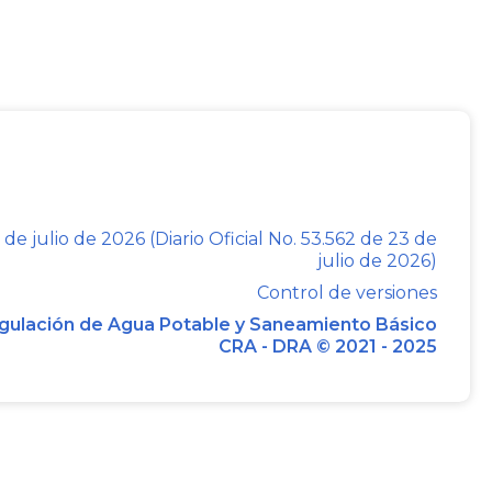
ierno Nacional adoptó el Decreto
439
de
 desembarque con fines de ingreso o
 pasajeros procedentes del exterior, por
ones, excepciones y condiciones relativas
 de pasajeros.
 de julio de 2026 (Diario Oficial No. 53.562 de 23 de
julio de 2026)
011 establece que el Sistema Nacional de
Control de versiones
 acompañar al Gobierno en el diseño y
gulación de Agua Potable y Saneamiento Básico
es, programas, proyectos y otras acciones
CRA - DRA © 2021 - 2025
ulos del Estado con las comunidades
es del Sistema Nacional de Migraciones