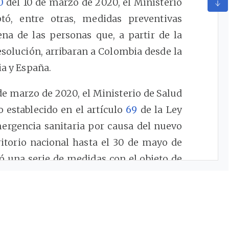
0
del 10 de marzo de 2020, el Ministerio
tó, entre otras, medidas preventivas
ena de las personas que, a partir de la
esolución, arribaran a Colombia desde la
ia y España.
de marzo de 2020, el Ministerio de Salud
o establecido en el artículo
69
de la Ley
mergencia sanitaria por causa del nuevo
ritorio nacional hasta el 30 de mayo de
ó una serie de medidas con el objeto de
 del coronavirus COVID-19 y mitigar sus
e marzo de 2020 se declaró el Estado de