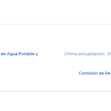
excepciones allí definidas.
Que el 20 de marzo de 2020, el Gob
2020 “Por el cual se suspende el
conexión en territorio colombiano, de
vía aérea”, que contiene las restricci
a tal suspensión de ingreso o tránsito
 de Agua Potable y
Última actualización: 31
Que el artículo 2 de la Ley 1465 de 2
Migraciones SNM, tiene como objeto
Comisión de Re
ejecución de políticas públicas, plan
tendientes a fortalecer los vínc
colombianas en el exterior.
Que dentro de los principios rector