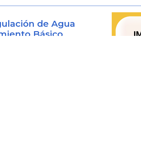
SNM, se encuentra el de la Asistencia
los colombianos que se encuentran en 
ulación de Agua
Que adicionalmente uno de los 
miento Básico
Migraciones SNM, está el de identif
colombianos en el exterior y sus famil
Que según lo establecido en el literal
Bogotá D.C., Colombia
Viena sobre Relaciones Diplomátic
 viernes de 8:00 am. a 4:00 pm.
mediante la Ley 6 de 1972, es una f
0+1) 487 3820
proteger en el Estado receptor los int
4873820 Ext. 001
@cra.gov.co
nacionales, dentro de los límites per
les: notificacionesjudiciales@cra.gov.co
Que la Convención de Viena sobre Re
parente@cra.gov.co
1963, aprobada mediante la Ley 17 de
consulares relacionadas con la pr