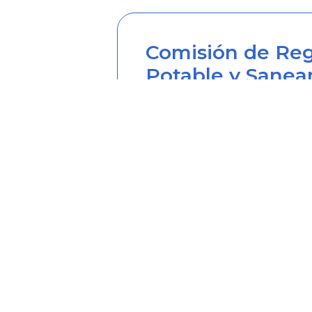
Comisión de Reg
Potable y Sanea
Sede principal
Carrera 12 Nº 97-80, Piso 2, 
Horario de atención: lunes a
Teléfono desde Colombia (6
Línea anticorrupción (60+1) 
Correo institucional: correo
Correo notificaciones judicia
Soy transparente: soytrans