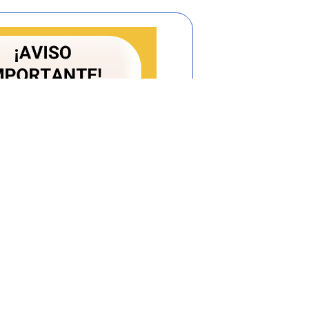
 y mejoramiento de la calidad de vida de
el exterior.
objetivos del Sistema Nacional de
icar los intereses y necesidades de los
ias.
 c, numeral 1, artículo 3 de Convención de
as, del 18 de abril de 1961, aprobada
unción de una misión diplomática la de
ereses del Estado acreditante y los de sus
mitidos por el derecho internacional.
laciones Consulares del 24 de abril de
 1971, define ampliamente las funciones
estación de ayuda y asistencia a los