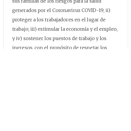
sus familias de los riesgos para la salud
generados por el Coronavirus COVID-19; ii)
proteger a los trabajadores en el lugar de
trabajo; iii) estimular la economía y el empleo,
y iv) sostener los puestos de trabajo y los
ingresos, con el propósito de respetar los
derechos laborales, mitigar los impactos
negativos y lograr una recuperación rápida y
sostenida;
Que la evidencia muestra que la propagación
del Coronavirus COVID-19 continúa, a pesar de
los esfuerzos estatales y de la sociedad, y, en
consecuencia, al no existir medidas
farmacológicas como la vacuna y los