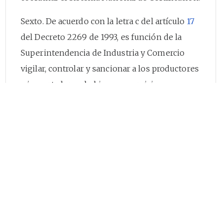
Sexto. De acuerdo con la letra c del artículo
17
del Decreto 2269 de 1993, es función de la
Superintendencia de Industria y Comercio
vigilar, controlar y sancionar a los productores
e importadores de bienes y servicios
sometidos al cumplimiento de Normas
Técnicas Colombianas Oficiales obligatorias,
cuyo control le haya sido expresamente
asignado.
Séptimo. A la Superintendencia de Industria y
Comercio le ha sido asignada la función de
control del cumplimiento, entre otras, de las
normas técnicas colombianas oficializadas