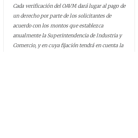
Cada verificación del OAVM dará lugar al pago de
un derecho por parte de los solicitantes de
acuerdo con los montos que establezca
anualmente la Superintendencia de Industria y
Comercio, y en cuya fijación tendrá en cuenta la
recuperación de los costos involucrados,
correspondientes a materiales, insumos,
suministros, personal, traslado y todos aquellos
que incidan directamente en el desarrollo de la
actividad. En caso de un usuario titular de un
instrumento de medición sujeto a control
metrológico impida, obstruya o no cancele los
costos de la verificación del instrumento, se
ordenará la suspensión inmediata de su