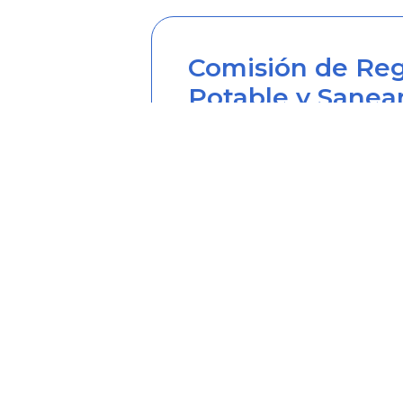
Comisión de Reg
Potable y Sanea
Sede principal
Carrera 12 Nº 97-80, Piso 2, 
Horario de atención: lunes a
Teléfono desde Colombia (6
Línea anticorrupción (60+1) 
Correo institucional: correo
Correo notificaciones judicia
Soy transparente: soytrans