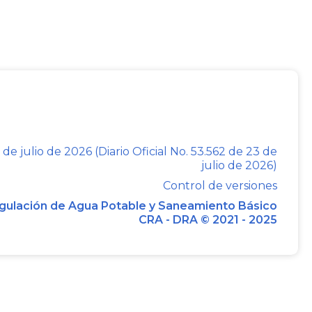
 la Resolución CRA 943 de 2021 por
cación de la resolución citada, esto por
es en el área urbana.
.1
.,
2.3.2.5.2.2.5
., y
2.3.2.5.2.3.1
. del Decreto
ón de la
facturación integral del servicio
ersonas prestadoras de la actividad de
duos no aprovechables
incluyendo la
 de julio de 2026 (Diario Oficial No. 53.562 de 23 de
julio de 2026)
ulo de la tarifa de aprovechamiento y el
Control de versiones
uarios del municipio.
gulación de Agua Potable y Saneamiento Básico
CRA - DRA © 2021 - 2025
ulo
5
, Parte 3 del Libro 5 de la Resolución
dores del servicio público de aseo que
 suscriptores, establece la fórmula para
(9)
iento de la siguiente forma
: