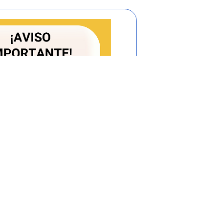
n de Aprovechamiento (pesos de julio de
lección y transporte de residuos sólidos no
 j= {1, 2, 3, 4,...,n}.
n y Transporte de las personas prestadoras de
chables en el municipio (pesos de julio de
e de la persona prestadora de residuos sólidos no
ículo
5.3.5.2.5.1
. de la presente resolución (pesos de
s recolectadas y transportadas de residuos no