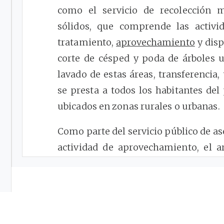
como el servicio de recolección m
sólidos, que comprende las activi
tratamiento,
aprovechamiento
y disp
corte de césped y poda de árboles ub
lavado de estas áreas, transferencia
se presta a todos los habitantes de
ubicados en zonas rurales o urbanas.
Como parte del servicio público de ase
actividad de aprovechamiento, el a
(3)
2015
modificado y adicionado por 
pago de dicha actividad se efectua
tarifarias vigentes para el servic
Regulación de Agua Potable y Saneami