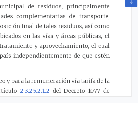
unicipal de residuos, principalmente
dades complementarias de transporte,
osición final de tales residuos, así como
icados en las vías y áreas públicas, el
, tratamiento y aprovechamiento, el cual
l país independientemente de que estén
o y para la remuneración vía tarifa de la
rtículo
2.3.2.5.2.1.2
del Decreto 1077 de
(4)
el Decreto
596
de 2016
, establece que el
rá de conformidad con las metodologías
io público de aseo que la Comisión de
ento Básico -CRA establezca para ello.