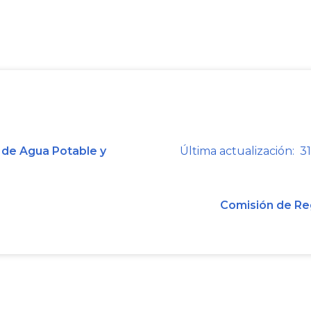
(8)
Título
5
, Parte 3 del Libro 5
de
encontrarse dentro del ámbito de apli
contar con menos de 5.000 suscriptor
Por otra parte, los artículos
2.3.2.5.2.2
1077 de 2015 establecen la obligaci
público de aseo por parte de las p
recolección y transporte de resi
 de Agua Potable y
Última actualización: 31
actividad de aprovechamiento, el cálc
cobro de esta actividad a todos los us
Comisión de Re
El marco tarifario definido en el Tít
CRA 943 de 2021, aplicable a presta
atiendan en municipios de hasta 5.000
remunerar la actividad de aprovecham