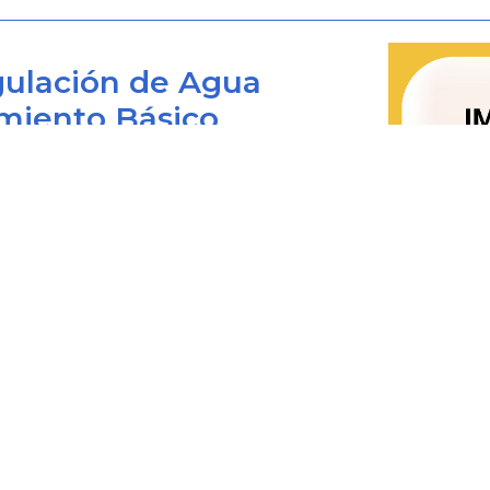
ulación de Agua
miento Básico
Bogotá D.C., Colombia
Donde:
 viernes de 8:00 am. a 4:00 pm.
Valor Base de Remuneració
0+1) 487 3820
2018/tonelada).
4873820 Ext. 001
Personas prestadoras de reco
aprovechables en el municipio, donde
@cra.gov.co
Costo Promedio de Recolecció
les: notificacionesjudiciales@cra.gov.co
residuos sólidos no aprove
2018/tonelada).
parente@cra.gov.co
Costo de Recolección y Transport
aprovechables definido en el art
julio de 2018/tonelada).
Promedio mensual de tonelada