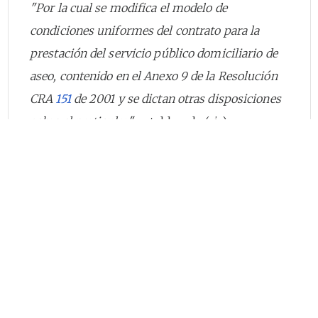
"Por la cual se modifica el modelo de
condiciones uniformes del contrato para la
prestación del servicio público domiciliario de
aseo, contenido en el Anexo 9 de la Resolución
CRA
151
de 2001 y se dictan otras disposiciones
sobre el particular",
establece la (sic)
condiciones mínimas de información que
deben contener las facturas que expida la
persona prestadora del servicio público de
aseo.
Finalmente, se debe tener presente que los
usuarios tienen derecho a presentar ante las
oficinas de las personas prestadoras de los
servicios públicos domiciliarios, peticiones,