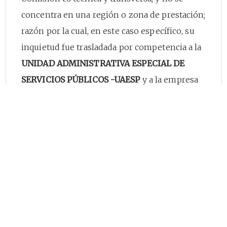
concentra en una región o zona de prestación;
razón por la cual, en este caso específico, su
inquietud fue trasladada por competencia a la
UNIDAD ADMINISTRATIVA ESPECIAL DE
SERVICIOS PÚBLICOS -UAESP
y a la empresa
LIMPIEZA METROPOLITANA S.A. E.S.P.
mediante los
Radicados CRA
20250200072501
y
20250200072511 del 12 de
junio de 2025
, respectivamente.
Una vez aclarado lo anterior, de acuerdo con el
artículo
5.3.2.3.1
. de la Resolución 943 de
[1]
2021
, para efecto de calcular la tarifa
mensual final al suscriptor, los prestadores de