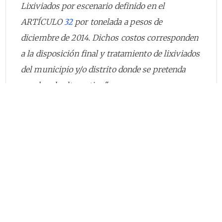
Lixiviados por escenario definido en el
ARTÍCULO
32
por tonelada a pesos de
diciembre de 2014. Dichos costos corresponden
a la disposición final y tratamiento de lixiviados
del municipio y/o distrito donde se pretenda
emplear la alternativa."
De esta forma, aquellos prestadores del
servicio público de aseo que operen en
municipios con más de 5.000 suscriptores,
podrán llevar los residuos sólidos gestionados
a disposición final en instalaciones con
tecnologías diferentes al relleno sanitario
siempre y cuando dicha tecnología cuente con
las autorizaciones ambientales que la