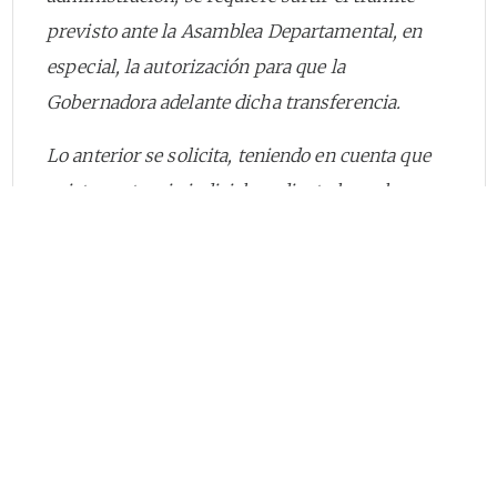
previsto ante la Asamblea Departamental, en
especial, la autorización para que la
Gobernadora adelante dicha transferencia.
Lo anterior se solicita, teniendo en cuenta que
existe sentencia judicial mediante la cual se
ordena al municipio recibir una obra realizada
por el Departamento del Meta, como se
evidencia en la sentencia del Tribunal
Administrativo del Meta de fecha 2 de mayo de
2007 (Exp. 05-449), aportada en el presente
escrito.”
NORMATIVA Y DOCTRINA APLICABLE