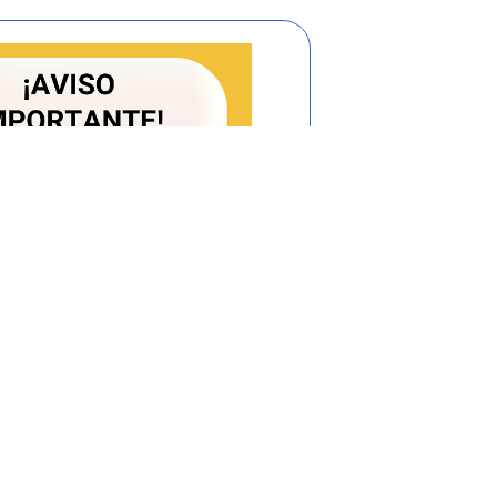
mentario 1077 de 2015 en su articulo
iciones:
ara efecto de lo dispuesto en el presente
iciones:
 secundaria de acueducto. Es el conjunto de
quipos que conducen el agua desde la red
as domiciliarias del respectivo proyecto
corresponde a los urbanizadores.