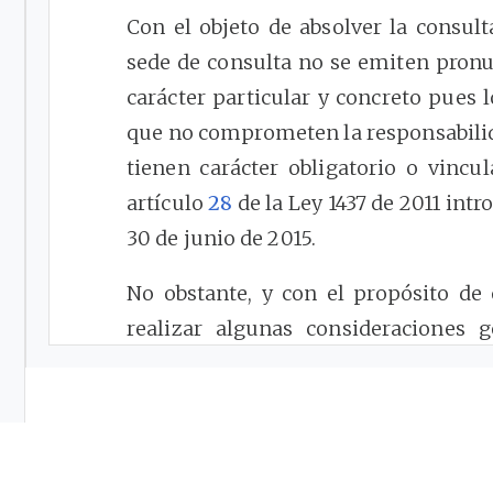
Con el objeto de absolver la consult
sede de consulta no se emiten pronu
carácter particular y concreto pues 
que no comprometen la responsabili
tienen carácter obligatorio o vincu
artículo
28
de la Ley 1437 de 2011 intr
30 de junio de 2015.
No obstante, y con el propósito de 
realizar algunas consideraciones 
mantenimiento de acometidas, redes 
alcantarillado, en los siguientes térm
La Ley
142
de 1994 contiene una serie
las redes de servicios públicos domici