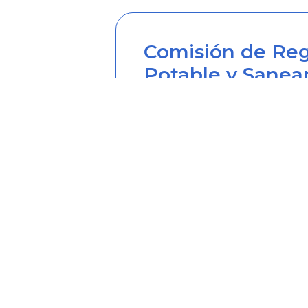
Comisión de Reg
Potable y Sanea
Sede principal
Carrera 12 Nº 97-80, Piso 2, 
Horario de atención: lunes a
Teléfono desde Colombia (6
Línea anticorrupción (60+1) 
Correo institucional: correo
Correo notificaciones judicia
Soy transparente: soytrans