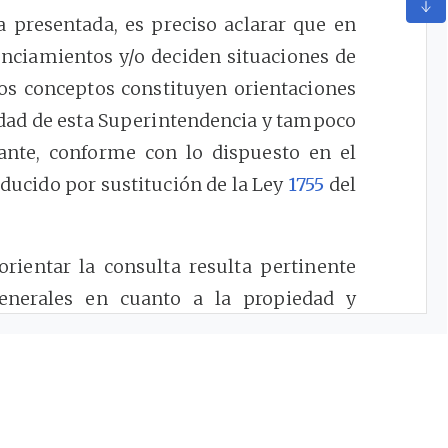
a presentada, es preciso aclarar que en
nciamientos y/o deciden situaciones de
los conceptos constituyen orientaciones
dad de esta Superintendencia y tampoco
lante, conforme con lo dispuesto en el
oducido por sustitución de la Ley
1755
del
orientar la consulta resulta pertinente
generales en cuanto a la propiedad y
internas y redes locales de acueducto y
inos.
 de definiciones generales referentes a
liarios, dentro de las cuales se destacan