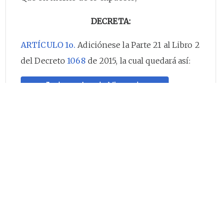
DECRETA:
ARTÍCULO 1o.
Adiciónese la Parte 21 al Libro 2
del Decreto
1068
de 2015, la cual quedará así:
Jurisprudencia Vigencia
“PARTE 21
FONDO DE SOSTENIBILIDAD FINANCIERA
DEL SECTOR ELÉCTRICO (FONSE)
Artículo
2.21.1
. Naturaleza.
El Fondo de
Sostenibilidad Financiera del Sector Eléctrico
(FONSE) es un patrimonio autónomo, adscrito