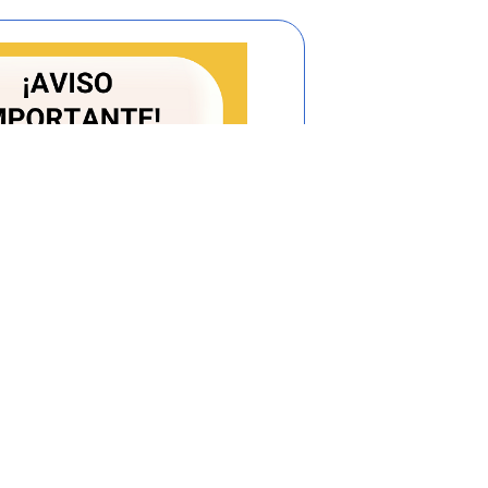
 ejercen una función administrativa
y para establecer un trámite, deberán
ión del Departamento Administrativo de
ifestación del impacto regulatorio, con
ón, eficacia, eficiencia y los costos de
 cumplirlo; así mismo deberá acreditar
/es y administrativos necesarios para su
razonable y adecuado con la política de
 y estandarización de trámites, el
unción Pública autorizará su adopción e
2021, proferida por el Departamento
, establece lineamientos generales para
r la ley, la modificación de los trámites