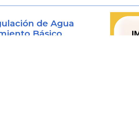
públicas y los particulares que
expresamente autorizada por la le
ulación de Agua
previamente someterlo a considerac
miento Básico
la Función Pública adjuntando la man
la cual se acreditará su justificaci
implementación para los obligados a
la existencia de recursos presupuesta
Bogotá D.C., Colombia
aplicación. En caso de encontrarlo 
 viernes de 8:00 am. a 4:00 pm.
simplificación, racionalización
0+1) 487 3820
Departamento Administrativo de la F
4873820 Ext. 001
@cra.gov.co
implementación”.
les: notificacionesjudiciales@cra.gov.co
Que la Resolución número 455 de 
parente@cra.gov.co
Administrativo de la Función Pública
la autorización de trámites creados po