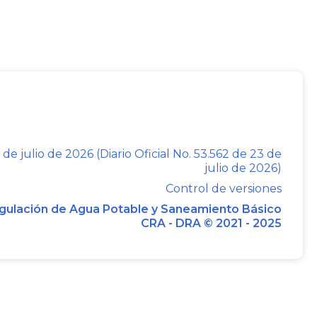
afrocolombiana, raizales y palenqueras,
aquellas que se creen para la gestión
nto básico, serán susceptibles de los
para las comunidades organizadas en
 es necesario establecer las condiciones
nda, ciudad y Territorio podrá otorgar el
 de julio de 2026 (Diario Oficial No. 53.562 de 23 de
julio de 2026)
ón del servicio público domiciliario de
Control de versiones
dades organizadas constituidas como
gulación de Agua Potable y Saneamiento Básico
o, encargadas de gestionar y desarrollar
CRA - DRA © 2021 - 2025
 manera progresiva el derecho humano al
19 de 2012 dispone que “las entidades