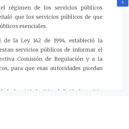
el régimen de los servicios públicos
señaló que los servicios públicos de que
públicos esenciales.
1
de la Ley 142 de 1994, estableció la
estan servicios públicos de informar el
pectiva Comisión de Regulación y a la
icos, para que esas autoridades puedan
de la Ley 142 de 1994, definió el servicio
n servicio público domiciliario de agua
nicipal de agua apta para el consumo
edición. De igual forma, señaló que
 en la citada ley, a las actividades