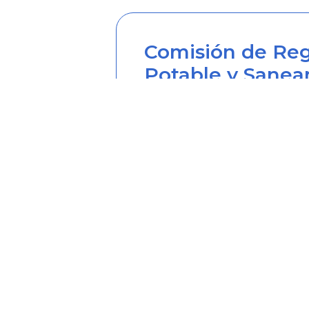
Comisión de Reg
Potable y Sanea
Sede principal
Carrera 12 Nº 97-80, Piso 2, 
Horario de atención: lunes a
Teléfono desde Colombia (6
Línea anticorrupción (60+1) 
Correo institucional: correo
Correo notificaciones judicia
Soy transparente: soytrans