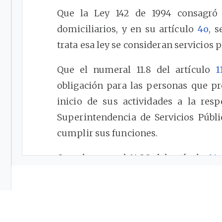
Que la Ley 142 de 1994 consagró 
domiciliarios, y en su artículo
4o
, 
trata esa ley se consideran servicios 
Que el numeral 11.8 del artículo
1
obligación para las personas que pr
inicio de sus actividades a la res
Superintendencia de Servicios Públ
cumplir sus funciones.
Que el numeral 14.22 del artículo
14
público de acueducto, llamado tambié
potable, como la distribución mu
humano, incluida su conexión y m
también se aplicará lo dispuesto