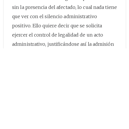
sin la presencia del afectado, lo cual nada tiene
que ver con el silencio administrativo
positivo. Ello quiere decir que se solicita
ejercer el control de legalidad de un acto
administrativo, justificándose así la admisión
de la demanda.
Al ejercer la acción de nulidad y
restablecimiento del derecho, sí existe la
posibilidad de declarar la consolidación del
silencio administrativo positivo por cuanto el
artículo
85
del C.C.A., así lo permite. En efecto,
en los casos en que se ejerce esa acción la
actividad jurisdiccional no se agota con la