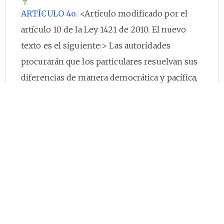
ARTÍCULO 4o.
<Artículo modificado por el
artículo 10 de la Ley 1421 de 2010. El nuevo
texto es el siguiente:> Las autoridades
procurarán que los particulares resuelvan sus
diferencias de manera democrática y pacífica,
facilitarán la participación de todos en las
decisiones que los afectan y deberán resolver
de manera pronta las solicitudes que los
ciudadanos les presenten para la satisfacción
de sus necesidades y la prevención y
tratamiento de las perturbaciones a la
seguridad, la tranquilidad, la salubridad y el
ambiente.