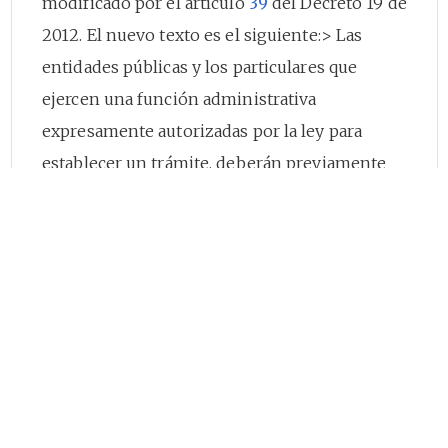
modificado por el artículo
39
del Decreto 19 de
2012. El nuevo texto es el siguiente:> Las
entidades públicas y los particulares que
ejercen una función administrativa
expresamente autorizadas por la ley para
establecer un trámite, deberán previamente
someterlo a consideración del Departamento
Administrativo de la Función Pública
adjuntando la manifestación del impacto
regulatorio, con la cual se acreditará su
justificación, eficacia, eficiencia y los costos de
implementación para los obligados a
cumplirlo; así mismo deberá acreditar la
existencia de recursos presupuestales y