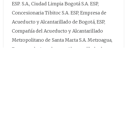
ESP. S.A., Ciudad Limpia Bogotá S.A. ESP,
Concesionaria Tibitoc S.A. ESP, Empresa de
Acueducto y Alcantarillado de Bogotá, ESP,
Compañía del Acueducto y Alcantarillado
Metropolitano de Santa Marta S.A. Metroagua,
Empresa de Acueducto y Alcantarillado de
Villavicencio EAAV. ESP, Empresa Industrial y
Comercial de Cúcuta EIS, Cúcuta ESP, Empresas
Públicas de Armenia, Aguas y Aguas de Pereira
S.A. ESP, Corporación Autónoma Regional para
la Defensa de la Meseta de Bucaramanga,
"CDMB", Instituto Ibaguereño de Acueducto y
Alcantarillado "Ibal", Acuaviva S.A. ESP,
Empresas Municipales de Cali, Emcali,