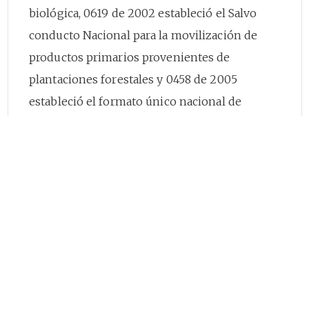
biológica, 0619 de 2002 estableció el Salvo
conducto Nacional para la movilización de
productos primarios provenientes de
plantaciones forestales y 0458 de 2005
estableció el formato único nacional de
solicitud de licencia ambiental, que conservan
plena vigencia;
Que el establecimiento de los formularios
únicos nacionales no exonera a los usuarios
del cumplimiento de lo dispuesto en las
normas ambientales que regulan la materia;
así como de entregar a las autoridades
ambientales los estudios e información