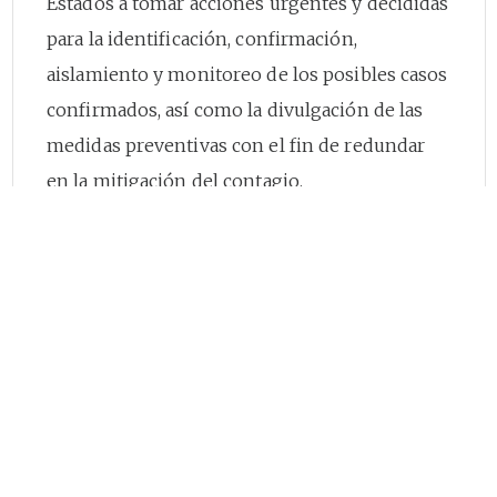
Estados a tomar acciones urgentes y decididas
para la identificación, confirmación,
aislamiento y monitoreo de los posibles casos
confirmados, así como la divulgación de las
medidas preventivas con el fin de redundar
en la mitigación del contagio.
Que el 12 de marzo de 2020, el Ministerio de
Salud y Protección Social profirió la
Resolución
0385
de 2020 “por la cual se
declara la emergencia sanitaria por causa del
Coronavirus COVID-19 y se adoptan medidas
para hacer frente a la crisis”, hasta el 30 de
mayo de 2020, con el objeto de prevenir y
controlar su propagación y mitigar sus efectos,