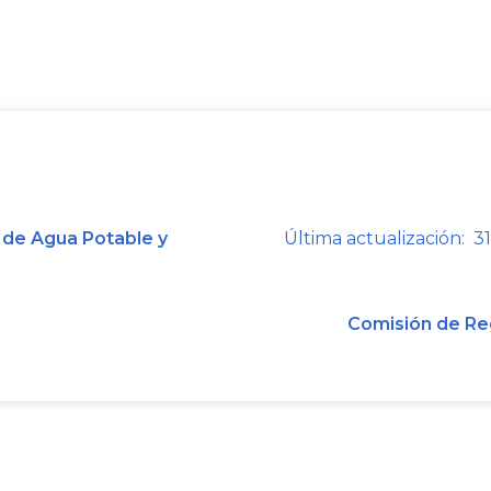
(…)"
Estos regímenes tarifarios son defin
artículo
14
de la Ley 142 de 1994 en lo
“Artículo
14
. Definiciones. Para inte
cuenta las siguientes definiciones:
 de Agua Potable y
Última actualización: 31
(...)
Comisión de Re
14.10. Libertad regulada. Régimen de
regulación respectiva fijará los criteri
las empresas de servicios públicos do
los precios máximos para los servicios
14.11. LIBERTAD VIGILADA. Régimen de 