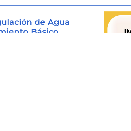
servicios públicos domiciliarios pue
venta a medianos y pequeños consumid
ulación de Agua
escrito a las comisiones de regulación
miento Básico
materia.”
Ahora bien, dentro de las funcione
Bogotá D.C., Colombia
regulación incluida la Comisió
Saneamiento Básico - CRA en el artí
 viernes de 8:00 am. a 4:00 pm.
el numeral 73.20 determina la siguien
0+1) 487 3820
4873820 Ext. 001
“73.20. Determinar, de acuerdo con l
@cra.gov.co
libertad regulada o libertad vigilada o 
les: notificacionesjudiciales@cra.gov.co
parente@cra.gov.co
de tarifas.”
Por lo anterior, mediante Resolu