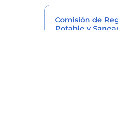
Comisión de Reg
Potable y Sanea
Sede principal
Carrera 12 Nº 97-80, Piso 2, 
Horario de atención: lunes a
Teléfono desde Colombia (6
Línea anticorrupción (60+1) 
Correo institucional: correo
Correo notificaciones judicia
Soy transparente: soytrans