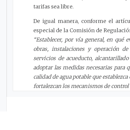
tarifas sea libre.
De igual manera, conforme el artíc
especial de la Comisión de Regulaci
“Establecer, por vía general, en qué e
obras, instalaciones y operación de
servicios de acueducto, alcantarilla
adoptar las medidas necesarias para q
calidad de agua potable que establezca 
fortalezcan los mecanismos de control d
entidades competentes”
.
En ese sentido, a continuación, de
respuesta en relación con las metodolo
domiciliarios de acueducto y alcantar