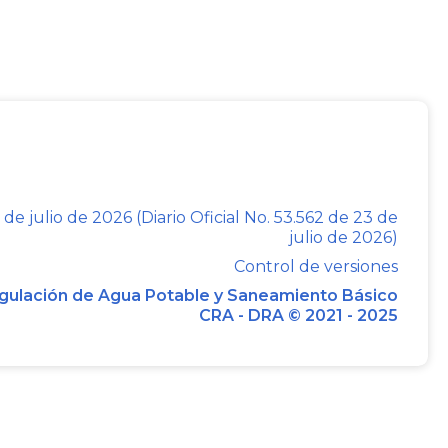
idos en los numerales 14.10 y 14.11 del
s siguientes términos:
rpretar y aplicar esta Ley se tendrán en
 de julio de 2026 (Diario Oficial No. 53.562 de 23 de
julio de 2026)
Control de versiones
gulación de Agua Potable y Saneamiento Básico
 tarifas mediante el cual la comisión de
CRA - DRA © 2021 - 2025
os y la metodología con arreglo a los cuales
miciliarios pueden determinar o modificar
 ofrecidos al usuario o consumidor.
tarifas mediante el cual las empresas de