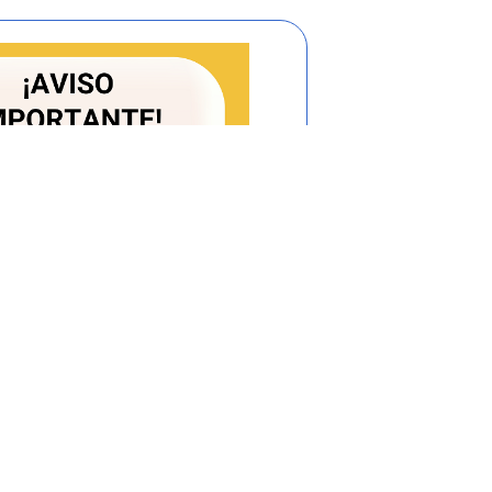
den determinar libremente las tarifas de
ores, con la obligación de informar por
, sobre las decisiones tomadas sobre esta
s establecidas para las comisiones de
n de Regulación de Agua Potable y
culo
73
de la Ley 142 de 1994 se tiene que
te:
a ley, cuándo se establece el régimen de
señalar cuándo hay lugar a la libre fijación
ción CRA 06 de 1996, compilada en la