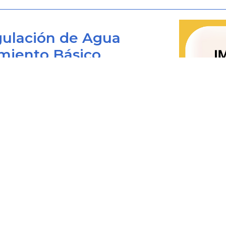
ulación de Agua
miento Básico
Bogotá D.C., Colombia
 viernes de 8:00 am. a 4:00 pm.
0+1) 487 3820
4873820 Ext. 001
@cra.gov.co
les: notificacionesjudiciales@cra.gov.co
parente@cra.gov.co