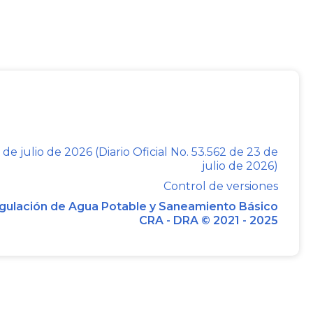
regulatorias transitorias en el sector de
 derivadas de la emergencia declarada
 COVID-19”.
ulos
2
,
5
y
12
de la Resolución CRA 911 de
 A y 2 B a la misma resolución, con el
 de julio de 2026 (Diario Oficial No. 53.562 de 23 de
l Plan de Aplicación Gradual y se dictan
julio de 2026)
Control de versiones
gulación de Agua Potable y Saneamiento Básico
CRA - DRA © 2021 - 2025