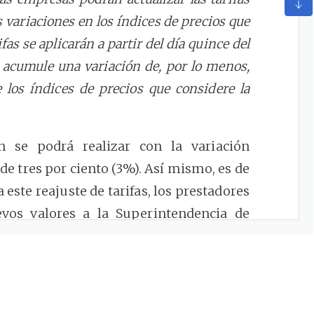
 variaciones en los índices de precios que
as se aplicarán a partir del día quince del
 acumule una variación de, por lo menos,
 los índices de precios que considere la
ón se podrá realizar con la variación
e tres por ciento (3%). Así mismo, es de
este reajuste de tarifas, los prestadores
evos valores a la Superintendencia de
SSPD) y a esta Comisión de Regulación,
vez en un periódico que circule en los
cio, o en uno de circulación nacional.