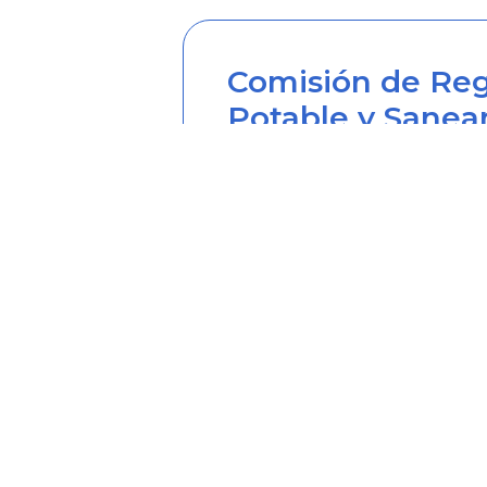
Comisión de Reg
Potable y Sanea
Sede principal
Carrera 12 Nº 97-80, Piso 2, 
Horario de atención: lunes a
Teléfono desde Colombia (6
Línea anticorrupción (60+1) 
Correo institucional: correo
Correo notificaciones judicia
Soy transparente: soytrans