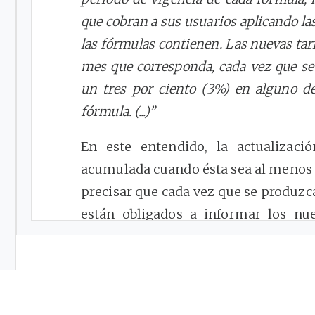
que cobran a sus usuarios aplicando las
las fórmulas contienen. Las nuevas tarif
mes que corresponda, cada vez que se
un tres por ciento (3%) en alguno de
fórmula. (...)”
En este entendido, la actualizaci
acumulada cuando ésta sea al menos d
precisar que cada vez que se produzca 
están obligados a informar los nu
Servicios Públicos Domiciliarios (
además, deben publicarlas por una 
municipios en donde se presta el servi