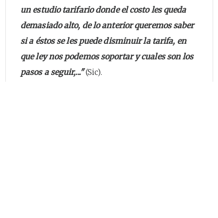
un estudio tarifario donde el costo les queda
demasiado alto, de lo anterior queremos saber
si a éstos se les puede disminuir la tarifa, en
que ley nos podemos soportar y cuales son los
pasos a seguir,..."
(Sic).
En relación con este punto, es preciso señalar
que la Resolución CRA N° 351 de 2005 dispone
costos- techo eficientes para cinco
componentes de la prestación del servicio: i)
Comercialización y manejo del recaudo - CCS;
ii) Barrido y limpieza - CBL; iii) Recolección y
transporte de residuos - CRT; iv) Transporte
por tramo excedente - CTE; y v) Disposición