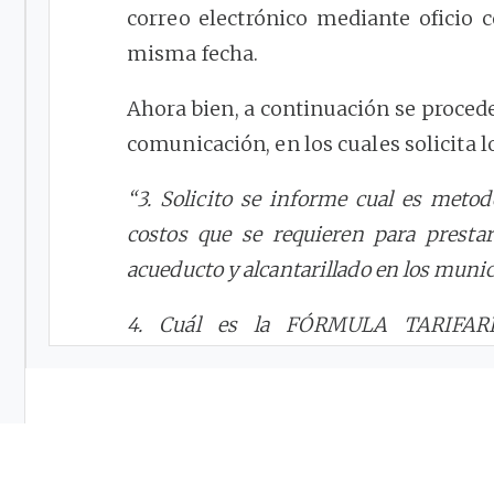
correo electrónico mediante oficio
misma fecha.
Ahora bien, a continuación se procede
comunicación, en los cuales solicita l
“3. Solicito se informe cual es metodo
costos que se requieren para prestar
acueducto y alcantarillado en los munic
4. Cuál es la FÓRMULA TARIFA
ACUEDUCTO, ALCANTARILLADO Y A
Previo a dar respuesta es preciso señ
(1)
artículo
28
del Código de Pro
(2)