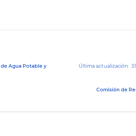
reglamentada por la Ley
136
de 1994,
1551
de 2012, en la cual se establecen 
Primera, Segunda, Tercera, Cuarta, Qui
En ese sentido, cada municipio de
mediante decreto, considerando los 
General de la República y el DANE
 de Agua Potable y
Última actualización: 31
funciones administrativas y responsa
los municipios, pero no afecta la a
servicios públicos de acueducto, alcan
Comisión de Re
Ahora bien, es preciso aclarar qu
Comisión de Regulación de Agua Pot
la función de regular los monopol
públicos, cuando la competencia no 