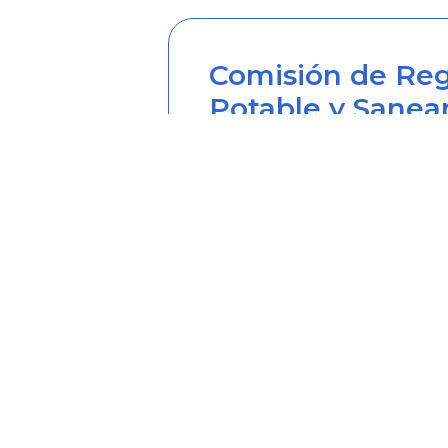
Comisión de Reg
Potable y Sanea
Sede principal
Carrera 12 Nº 97-80, Piso 2, 
Horario de atención: lunes a
Teléfono desde Colombia (6
Línea anticorrupción (60+1) 
Correo institucional: correo
Correo notificaciones judicia
Soy transparente: soytrans