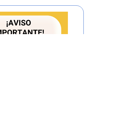
ncia entre quienes presten servicios
de los monopolistas o competidores sean
liquen abuso de posición dominante y
estableció las funciones previstas en los
 encuentra la prevista en el numeral 73.11
Establecer fórmulas para la fijación de las
do ello corresponda según lo previsto en el
ta Comisión de Regulación dispuso como
lo de los costos económicos de referencia
tarillado las Resoluciones CRA
688
de