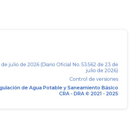
 que a su vez fue modificada por la Ley
siete categorías de municipios (Especial,
nta y Sexta).
be determinar anualmente su categoría
certificados emitidos por el Contralor
. Esta categorización influye en las
 de julio de 2026 (Diario Oficial No. 53.562 de 23 de
bilidades sectoriales y territoriales de
julio de 2026)
plicación del marco regulatorio de los
Control de versiones
tarillado y/o aseo.
gulación de Agua Potable y Saneamiento Básico
CRA - DRA © 2021 - 2025
e la Ley
142
de 1994 establece que la
able y Saneamiento Básico - CRA, tiene
ios en la prestación de los servicios
sea, de hecho, posible; y en los demás