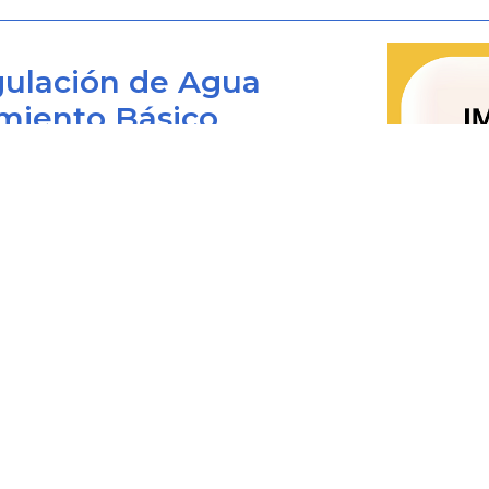
casos, la de promover la compete
públicos, para que las operaciones 
ulación de Agua
económicamente eficientes, no imp
miento Básico
produzcan servicios de calidad.
Para este propósito, dicha normativa 
Bogotá D.C., Colombia
artículos
73
y
74
, entre las cuales se
conforme al cual esta entidad debe
“
 viernes de 8:00 am. a 4:00 pm.
tarifas de los servicios públicos, cuan
0+1) 487 3820
4873820 Ext. 001
artículo
88
”
.
@cra.gov.co
En cumplimiento de lo anterior, es
les: notificacionesjudiciales@cra.gov.co
parente@cra.gov.co
metodologías tarifarias para el cálcu
los servicios de acueducto y alcan
(3)
(4)