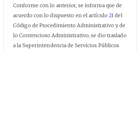
Conforme con lo anterior, se informa que de
acuerdo con lo dispuesto en el artículo
21
del
Código de Procedimiento Administrativo y de
lo Contencioso Administrativo, se dio traslado
a la Superintendencia de Servicios Públicos
Domiciliarios para lo de su competencia.
A continuación, procedemos a dar respuesta a
los interrogantes planteados considerando las
facultades de esta Comisión de Regulación:
“3. Indique la normatividad por la cual se
implementó el Indicador Único Sectorial para
inspeccionar, vigilar y controlar la actividad de
aprovechamiento y la trazabilidad de las