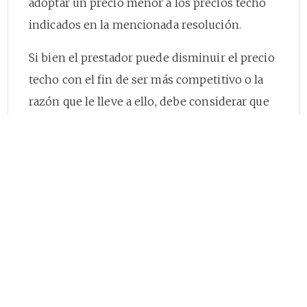
adoptar un precio menor a los precios techo
indicados en la mencionada resolución.
Si bien el prestador puede disminuir el precio
techo con el fin de ser más competitivo o la
razón que le lleve a ello, debe considerar que
su decisión se enmarque dentro de los
criterios de eficiencia definidos en el artículo
87
de la Ley 142 de 1994, particularmente el de
suficiencia financiera, de lo contrario, deberá
asumir los efectos y costos de tal íneficiencia.
Finalmente, manifestamos la disposición para
brindar la asesoría requerida y atender las
inquietudes surgidas en la aplicación de las