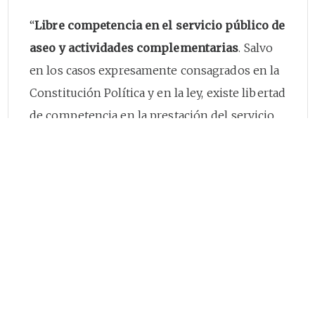
“
Libre competencia en el servicio público de
aseo y actividades complementarias
. Salvo
en los casos expresamente consagrados en la
Constitución Política y en la ley, existe libertad
de competencia en la prestación del servicio
público de aseo y sus actividades
complementarias, para lo cual, quienes deseen
prestarlo deberán adoptar cualquiera de las
formas señaladas en el artículo
15
de la Ley 142
de 1994. Los prestadores del servicio público
de aseo deben someterse a la competencia sin
limitaciones de entrada de nuevos
competidores, salvo por lo señalado por la