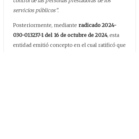
control de las personas prestadoras de los
servicios públicos”.
Posteriormente, mediante
radicado 2024-
030-013237-1 del 16 de octubre de 2024
, esta
entidad emitió concepto en el cual ratificó que
dicho concepto no constituye aprobación
tarifaria ni convalida automáticamente la
procedencia del cobro, dado que, en el
régimen de libertad regulada vigente, y que
esta Comisión no aprueba ni valida tarifas,
sino que orienta técnicamente a los
prestadores para que apliquen correctamente
la regulación vigente.