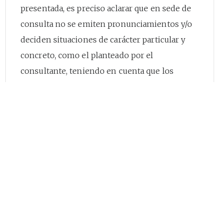
presentada, es preciso aclarar que en sede de
consulta no se emiten pronunciamientos y/o
deciden situaciones de carácter particular y
concreto, como el planteado por el
consultante, teniendo en cuenta que los
conceptos constituyen orientaciones que no
comprometen la responsabilidad de esta
Superintendencia y tampoco tienen carácter
obligatorio o vinculante, de conformidad con
lo dispuesto en el artículo
28
de la Ley 1437 de
2011, introducido por sustitución de la Ley
1755
del 30 de junio de 2015.
Así, con el propósito de orientar la consulta y