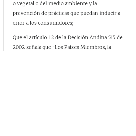
o vegetal o del medio ambiente y la
prevención de prácticas que puedan inducir a
error a los consumidores;
Que el artículo 12 de la Decisión Andina 515 de
2002 señala que “Los Países Miembros, la
Comisión y la Secretaría General adoptarán las
normas sanitarias y fitosanitarias que estimen
necesarias para proteger y mejorar la sanidad
animal y vegetal de la subregión, y contribuir
al mejoramiento de la salud y la vida humana,
siempre que dichas normas estén basadas en
principios técnico-científicos, no constituyan
una restricción innecesaria, injustificada o
encubierta al comercio intrasubregional, y