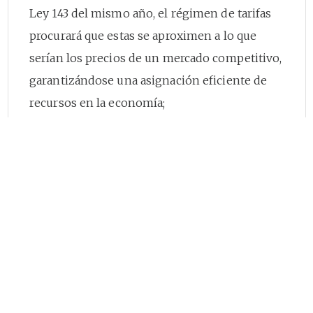
Ley 143 del mismo año, el régimen de tarifas
procurará que estas se aproximen a lo que
serían los precios de un mercado competitivo,
garantizándose una asignación eficiente de
recursos en la economía;
Que el artículo
144
de la Ley 142 de 1994
establece que los contratos uniformes pueden
exigir que los suscriptores o usuarios
adquieran, instalen, mantengan y reparen los
instrumentos necesarios para medir sus
consumos, que la empresa podrá establecer en
las condiciones uniformes del contrato las
características técnicas de los medidores, y del