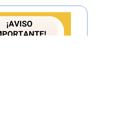
erogada a partir del 1 de enero de 2023,
51 de 2022>
La presente resolución tiene
s productores de pilas y/o acumuladores
a obligación de formular, presentar e
cción Selectiva y Gestión Ambiental de
con el propósito de prevenir y controlar
ÓN.
<Resolución derogada a partir del 1
24
de la Resolución 851 de 2022>
La
s productores de 3.000 o más unidades al
 baterías y/o acumuladores:
ias clasificados mediante la partida 8506