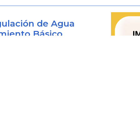
ARTÍCULO 1o. OBJETO.
<Resolución d
por el artículo
24
de la Resolución 8
ulación de Agua
por objeto establecer a cargo de lo
miento Básico
que se comercializan en el país, l
implementar los Sistemas de Recole
Residuos de Pilas y/o Acumuladores, 
Bogotá D.C., Colombia
la degradación del ambiente.
 viernes de 8:00 am. a 4:00 pm.
ARTÍCULO 2o. ÁMBITO DE APLICACI
0+1) 487 3820
4873820 Ext. 001
de enero de 2023, por el artículo
@cra.gov.co
presente resolución se aplicará a lo
les: notificacionesjudiciales@cra.gov.co
año, de los siguientes tipos de pilas,
parente@cra.gov.co
a) Pilas y/o baterías de pilas primar
del Arancel de Aduanas.