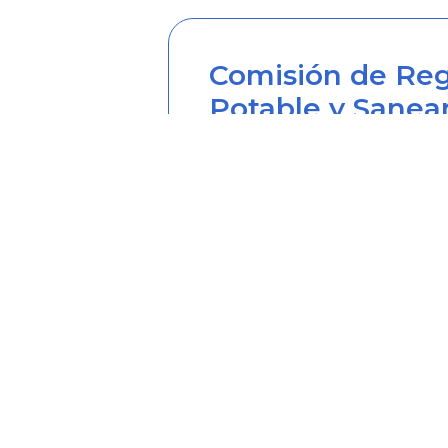
Comisión de Reg
Potable y Sanea
Sede principal
Carrera 12 Nº 97-80, Piso 2, 
Horario de atención: lunes a
Teléfono desde Colombia (6
Línea anticorrupción (60+1) 
Correo institucional: correo
Correo notificaciones judicia
Soy transparente: soytrans