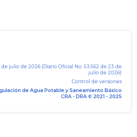
generación y manejo inadecuado de los
lección y la gestión ambiental de los
ara que estas actividades se realicen de
arada de los demás residuos sólidos
 de julio de 2026 (Diario Oficial No. 53.562 de 23 de
julio de 2026)
Control de versiones
gulación de Agua Potable y Saneamiento Básico
UELVE:
CRA - DRA © 2021 - 2025
TULO I.
E Y DEFINICIONES.