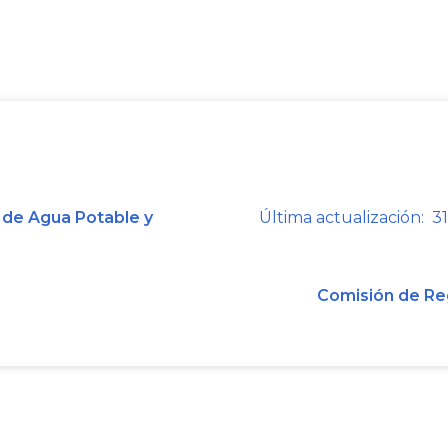
posibles impactos adversos de la 
residuos de pilas y/o acumuladores.
Que es necesario organizar la reco
residuos de pilas y/o acumuladores p
forma selectiva y de manera sep
domésticos.
 de Agua Potable y
Última actualización: 31
Que en mérito de lo expuesto,
Comisión de Re
RES
CAPÍ
OBJETO, ALCANC