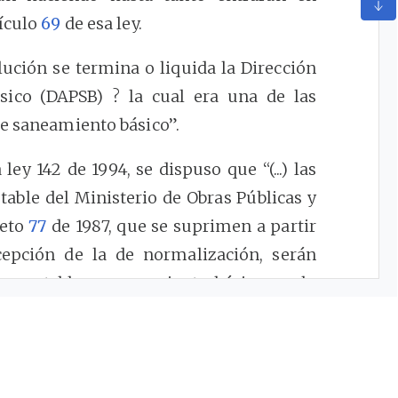
tículo
69
de esa ley.
lución se termina o liquida la Dirección
ico (DAPSB) ? la cual era una de las
de saneamiento básico”.
 ley 142 de 1994, se dispuso que “(...) las
table del Ministerio de Obras Públicas y
reto
77
de 1987, que se suprimen a partir
cepción de la de normalización, serán
gua potable y saneamiento básico; en lo
 Ley”.
 regulación de tarifas de los años 90 y
derogan la Resolución 130 de 1992, dada