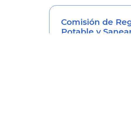
Comisión de Reg
Potable y Sanea
Sede principal
Carrera 12 Nº 97-80, Piso 2, 
Horario de atención: lunes a
Teléfono desde Colombia (6
Línea anticorrupción (60+1) 
Correo institucional: correo
Correo notificaciones judicia
Soy transparente: soytrans