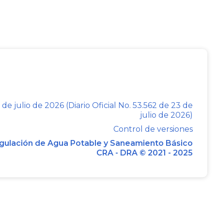
 y, v) Resolución CRA
120
de 2000.
e la Gestión y Resultados, aplicadas al
las normas: Res 12/95; Res. 16/97; Res.
plican para dar cumplimiento a estas
ol de gestión y resultados, aplicado al
 de julio de 2026 (Diario Oficial No. 53.562 de 23 de
de las resoluciones mencionadas en su
julio de 2026)
s CRA 11 de 1997, 37 y 60 de 1998 y 74 de
Control de versiones
gulación de Agua Potable y Saneamiento Básico
CRA - DRA © 2021 - 2025
RENO MENDEZ