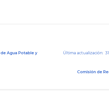
iv) Resoluciones CRA
77
y 119 de 1999
“5. Respecto al proceso de Control d
servicio público de aseo, además de 
09/96 y Res. 18/96, cuales más a
disposiciones de la Ley
142
de 1994?”.
En relación con el proceso de contr
 de Agua Potable y
Última actualización: 31
servicio público de aseo, además 
solicitud, se aplican las Resolucione
Comisión de Re
1999.
Cordialmente,
JAVIER MO