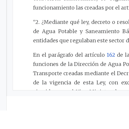
funcionamiento las creadas por el ar
“2. ¿Mediante qué ley, decreto o reso
de Agua Potable y Saneamiento Bás
entidades que regulaban este sector 
En el parágrafo del artículo
162
de la
funciones de la Dirección de Agua Po
Transporte creadas mediante el Dec
de la vigencia de esta Ley, con ex
ejercidas por el Vice-Ministro de a
que sean compatibles con la presente
“3. En varias normas de la CRA sobre
2000, aparece que estas modifican o 