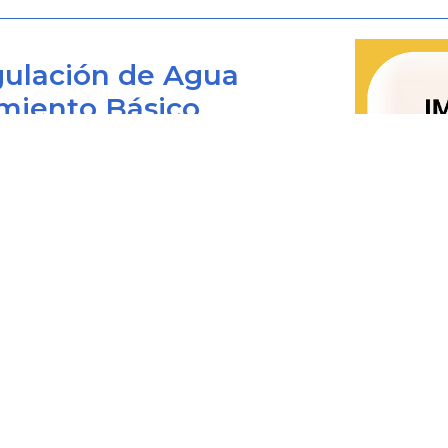
Directo
ulación de Agua
miento Básico
Bogotá D.C., Colombia
 viernes de 8:00 am. a 4:00 pm.
0+1) 487 3820
4873820 Ext. 001
@cra.gov.co
les: notificacionesjudiciales@cra.gov.co
parente@cra.gov.co