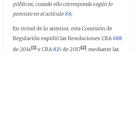
públicos, cuando ello corresponda según lo
previsto en el artículo
88
;
En virtud de lo anterior, esta Comisión de
Regulación expidió las Resoluciones CRA
688
[1]
[2]
de 2014
y CRA
825
de 2017
, mediante las
cuales se fijan las metodologías tarifarias de
carácter general para determinar los costos
económicos de referencia para los servicios
públicos domiciliarios de acueducto y
alcantarillado, las cuales deben ser aplicadas
por las personas prestadoras que presten
estos servicios públicos dependiendo del
número de suscriptores que atienda.