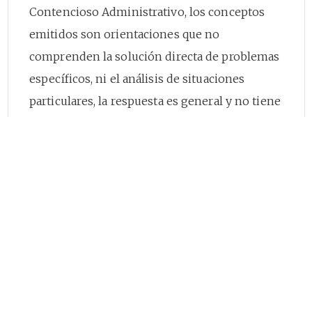
Contencioso Administrativo, los conceptos
emitidos son orientaciones que no
comprenden la solución directa de problemas
específicos, ni el análisis de situaciones
particulares, la respuesta es general y no tiene
carácter obligatorio ni vinculante.
El servicio público de aseo es definido por el
numeral 14.24 del artículo
14
de la Ley 142 de
(2)
1994
como el servicio de recolección
municipal de residuos, principalmente sólidos
que comprende las actividades
complementarias de transporte, tratamiento,
aprovechamiento
y disposición final de tales