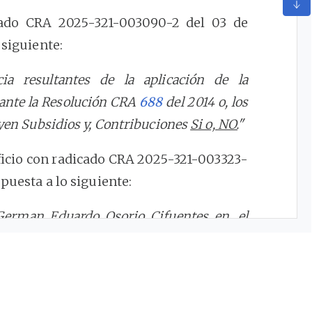
icado CRA 2025-321-003090-2 del 03 de
 siguiente:
a resultantes de la aplicación de la
iante la Resolución CRA
688
del 2014 o, los
uyen Subsidios y, Contribuciones
Si o, NO.
"
oficio con radicado CRA 2025-321-003323-
spuesta a lo siguiente:
 German Eduardo Osorio Cifuentes en, el
o textualmente que; De esta manera, los
 por el Concejo Municipal, NO hacen parte
as por esta Comisión de Regulación". Esto
ecesita mas detalles)