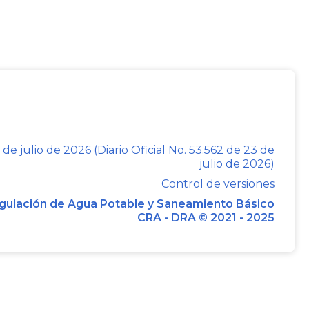
No
20230120046551
Fecha:
01-062023
dijo
e reitera que los Costos Económicos De
s fórmulas tarifarias definidas por esta
Subsidios Ni Contribuciones
. Tal como se
lución CRA 688 de 2014, compilado en el
CRA 943 de 2021, para la determinación de
ptores, se debe dar cumplimiento a la
 de julio de 2026 (Diario Oficial No. 53.562 de 23 de
julio de 2026)
ción del equilibrio entre los subsidios y
Control de versiones
s públicos domiciliarios de acueducto y
gulación de Agua Potable y Saneamiento Básico
r Si o, No, (no se necesita mas detalles)
CRA - DRA © 2021 - 2025
arlos Alberto Mendoza Vélez Jefe Oficina
o
20230120064881
Fecha:
08-082023,
dijo
argo por Consumo - CC es el costo de