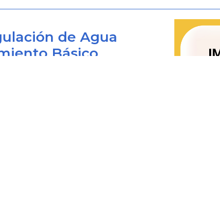
referencia que sirve como base para 
Consumo para todos los rangos de c
ulación de Agua
estima con base en los componente
miento Básico
Operación y Mantenimiento- CMO, Co
Adicionales para la Protección de Cu
Inversión - CMI, Costo Medio Variable
Bogotá D.C., Colombia
para la Protección de Cuencas y Fuen
Ambientales -CMT. Cada uno de es
 viernes de 8:00 am. a 4:00 pm.
específica; por tanto, para poder i
0+1) 487 3820
4873820 Ext. 001
determinar a qué componente corr
@cra.gov.co
prestador de acuerdo con sus particula
les: notificacionesjudiciales@cra.gov.co
metodología tarifaria general, salvo que
parente@cra.gov.co
fórmula tarifaria. Esto es Correcto
r
detalles)