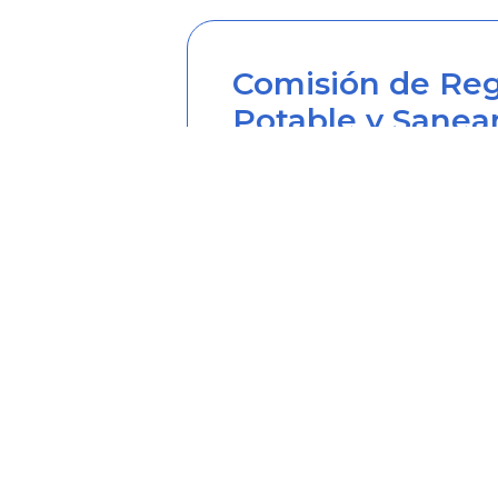
Comisión de Reg
Potable y Sanea
Sede principal
Carrera 12 Nº 97-80, Piso 2, 
Horario de atención: lunes a
Teléfono desde Colombia (6
Línea anticorrupción (60+1) 
Correo institucional: correo
Correo notificaciones judicia
Soy transparente: soytrans