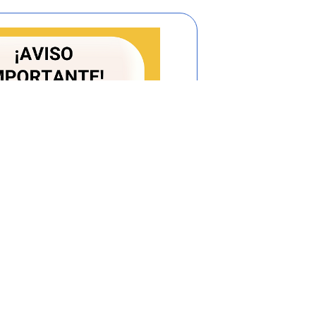
la determinación del Cargo por Unidad de
onsumo, expresado en $/m3, el cual se
s correspondientes a: Costo Medio de
sto Medio de Operación por Inversiones
encas y Fuentes de Agua, Costo Medio de
 por Inversiones Ambientales Adicionales
tes de Agua - CMP y Costo Medio de Tasas
tos componentes tiene una naturaleza
ncluir un costo en las tarifas, se debe
esponde y son establecidos por cada
ridades de costos y gastos atendiendo a la
 soliciten una modificación particular a la
esponder Si o, No, (no se necesita mas