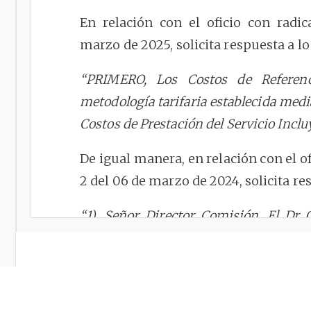
En relación con el oficio con rad
marzo de 2025, solicita respuesta a lo
“PRIMERO, Los Costos de Referenci
metodología tarifaria establecida med
Costos de Prestación del Servicio Incl
De igual manera, en relación con el 
2 del 06 de marzo de 2024, solicita re
“1), Señor Director Comisión, El Dr
CONCEPTO CRA No
55881
DE 2019 dij
porcentajes de Subsidios establecidos
de las metodologías tarifarias expedid
es Correcto
responder Si o, No. (no se n