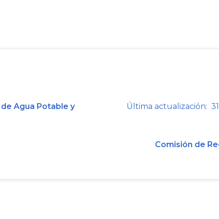
Asesora Jurídica en, el Radicado CRA 
textualmente que En ese sentido, s
Referencia resultantes de aplicar la
Comisión de Regulación
No Incluyen 
establece en el artículo
114
de la Reso
artículo
2.1.2.1.10.7
. de la Resolución 
las tarifas aplicadas a los suscri
 de Agua Potable y
Última actualización: 31
metodología vigente para la determina
las contribuciones para los servicio
Comisión de Re
alcantarillado. Esto es Correcto
responde
4), Señor Director Comisión, El Dr C
Asesora Jurídica en, el Radicado CRA N
textualmente que Ahora bien, el C