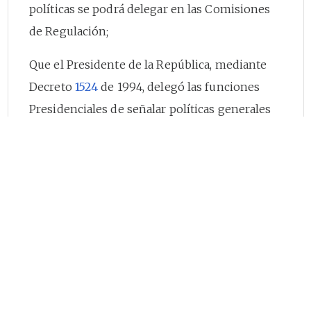
políticas se podrá delegar en las Comisiones
de Regulación;
Que el Presidente de la República, mediante
Decreto
1524
de 1994, delegó las funciones
Presidenciales de señalar políticas generales
de administración y control de eficiencia en
los servicios públicos domiciliarios en las
Comisiones de Regulación;
Que el artículo
3
o de la Ley 142 de 1994 señala
que constituyen instrumentos para la
intervención estatal en los servicios públicos,
todas las atribuciones y funciones asignadas a
las entidades, autoridades y organismos de