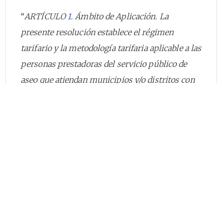
“
ARTÍCULO
1
. Ámbito de Aplicación. La
presente resolución establece el régimen
tarifario y la metodología tarifaria aplicable a las
personas prestadoras del servicio público de
aseo que atiendan municipios y/o distritos con
más de 5.000 suscriptores en el área urbana y de
expansión urbana, y todas las personas
prestadoras de las actividades de disposición
final, transferencia y aprovechamiento que se
encuentren en el área rural, salvo las
excepciones contenidas en la ley, especialmente
las señaladas en el parágrafo 1° del artículo
87
de la Ley 142 de 1994.